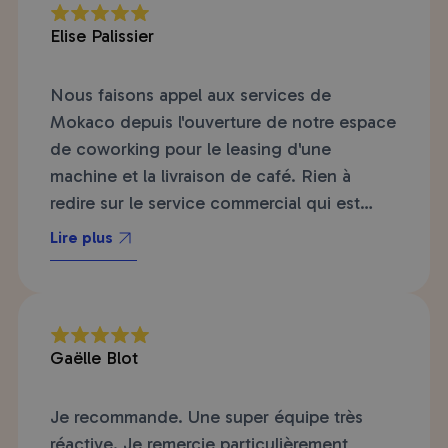
Elise Palissier
Nous faisons appel aux services de
Mokaco depuis l'ouverture de notre espace
de coworking pour le leasing d'une
machine et la livraison de café. Rien à
redire sur le service commercial qui est
réactif, attentif, et nous permet d'offrir le
Lire plus
meilleur service possible à nos coworkers !
Gaëlle Blot
Je recommande. Une super équipe très
réactive. Je remercie particulièrement