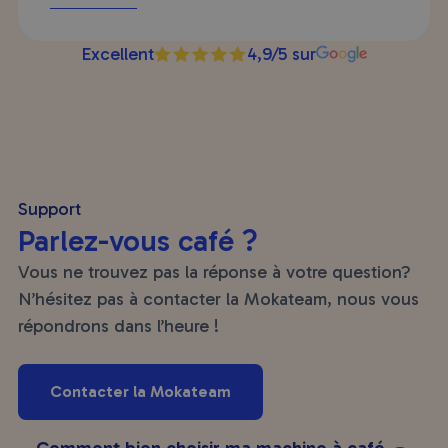
eux, qui est excellent, à un bon prix, et en
plus de cela ils ont du choix et pourront
Excellent
4,9/5 sur
vous conseiller au mieux selon vos goûts.
Je recommande.
Support
Parlez-vous café ?
Vous ne trouvez pas la réponse à votre question?
N’hésitez pas à contacter la Mokateam, nous vous
répondrons dans l’heure !
Contacter la Mokateam
Comment bien choisir ma machine à café