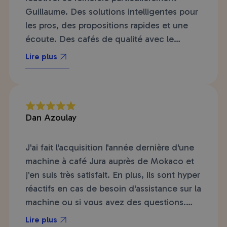
Guillaume. Des solutions intelligentes pour
les pros, des propositions rapides et une
écoute. Des cafés de qualité avec le
nécessaire pour l'entretien de la machine.
Lire plus
Bref je ne changerai pas car tout le monde
est satisfait de la qualité des produits, la
rapidité de livraison, la prise de de
commande, la facturation sans faute. bref
Dan Azoulay
allez y les yeux fermés vous ne serez jamais
déçu.e.s.
J'ai fait l'acquisition l'année dernière d'une
machine à café Jura auprès de Mokaco et
j'en suis très satisfait. En plus, ils sont hyper
réactifs en cas de besoin d'assistance sur la
machine ou si vous avez des questions.
J'achète aussi mon café en grains chez
Lire plus