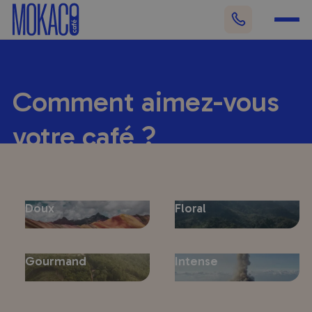
Comment aimez-vous
votre café ?
Partez pour un voyage gustatif inoubliable et
découvrez notre gamme de café pur arabica,
cultivés avec passion dans des terroirs d'exception.
Doux
Floral
Gourmand
Intense